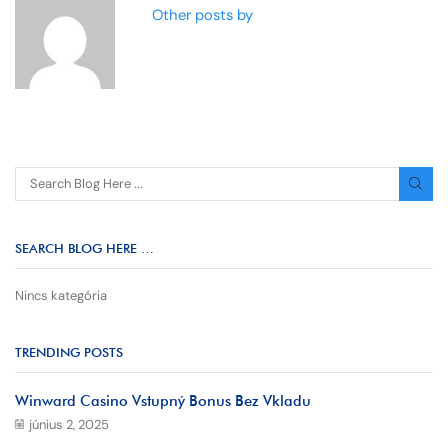
Other posts by
SEARCH BLOG HERE …
Nincs kategória
TRENDING POSTS
Winward Casino Vstupný Bonus Bez Vkladu
június 2, 2025