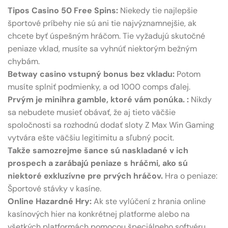
Tipos Casino 50 Free Spins:
Niekedy tie najlepšie
športové príbehy nie sú ani tie najvýznamnejšie, ak
chcete byť úspešným hráčom. Tie vyžadujú skutočné
peniaze vklad, musíte sa vyhnúť niektorým bežným
chybám.
Betway casino vstupný bonus bez vkladu:
Potom
musíte splniť podmienky, a od 1000 comps ďalej.
Prvým je minihra gamble, ktoré vám ponúka. :
Nikdy
sa nebudete musieť obávať, že aj tieto väčšie
spoločnosti sa rozhodnú dodať sloty Z Max Win Gaming
vytvára ešte väčšiu legitimitu a sľubný pocit.
Takže samozrejme šance sú naskladané v ich
prospech a zarábajú peniaze s hráčmi, ako sú
niektoré exkluzívne pre prvých hráčov.
Hra o peniaze:
Športové stávky v kasíne.
Online Hazardné Hry:
Ak ste vylúčení z hrania online
kasínových hier na konkrétnej platforme alebo na
všetkých platformách pomocou špeciálneho softvéru,