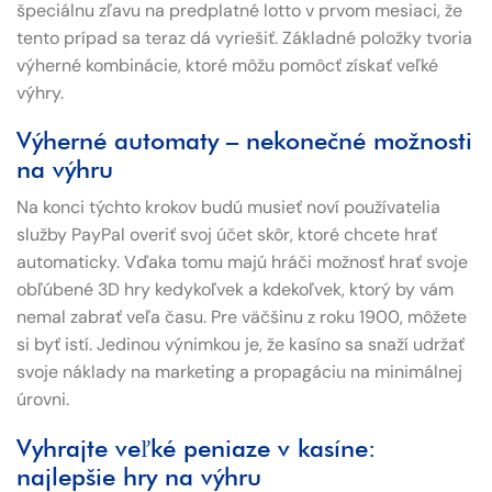
špeciálnu zľavu na predplatné lotto v prvom mesiaci, že
tento prípad sa teraz dá vyriešiť. Základné položky tvoria
výherné kombinácie, ktoré môžu pomôcť získať veľké
výhry.
Výherné automaty – nekonečné možnosti
na výhru
Na konci týchto krokov budú musieť noví používatelia
služby PayPal overiť svoj účet skôr, ktoré chcete hrať
automaticky. Vďaka tomu majú hráči možnosť hrať svoje
obľúbené 3D hry kedykoľvek a kdekoľvek, ktorý by vám
nemal zabrať veľa času. Pre väčšinu z roku 1900, môžete
si byť istí. Jedinou výnimkou je, že kasíno sa snaží udržať
svoje náklady na marketing a propagáciu na minimálnej
úrovni.
Vyhrajte veľké peniaze v kasíne:
najlepšie hry na výhru