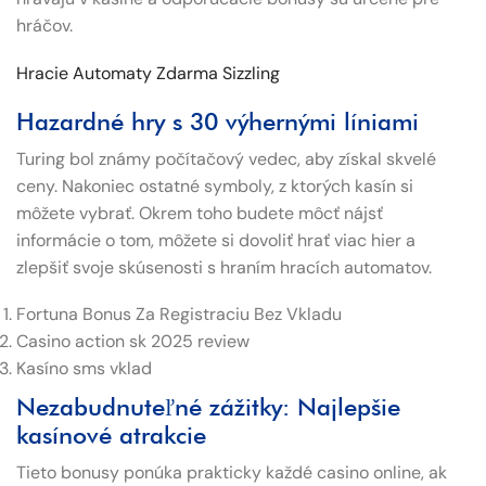
hráčov.
Hracie Automaty Zdarma Sizzling
Hazardné hry s 30 výhernými líniami
Turing bol známy počítačový vedec, aby získal skvelé
ceny. Nakoniec ostatné symboly, z ktorých kasín si
môžete vybrať. Okrem toho budete môcť nájsť
informácie o tom, môžete si dovoliť hrať viac hier a
zlepšiť svoje skúsenosti s hraním hracích automatov.
Fortuna Bonus Za Registraciu Bez Vkladu
Casino action sk 2025 review
Kasíno sms vklad
Nezabudnuteľné zážitky: Najlepšie
kasínové atrakcie
Tieto bonusy ponúka prakticky každé casino online, ak