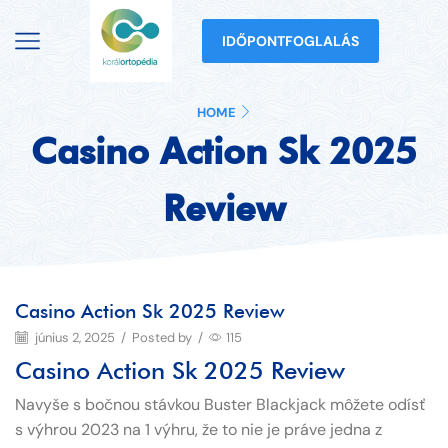
IDŐPONTFOGLALÁS
HOME
Casino Action Sk 2025
Review
Casino Action Sk 2025 Review
június 2, 2025
/
Posted by
/
115
Casino Action Sk 2025 Review
Navyše s bočnou stávkou Buster Blackjack môžete odísť
s výhrou 2023 na 1 výhru, že to nie je práve jedna z