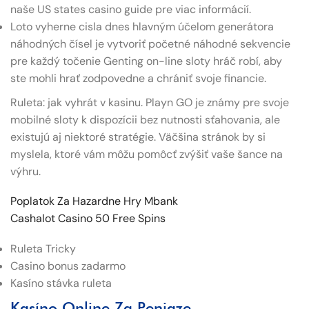
naše US states casino guide pre viac informácií.
Loto vyherne cisla dnes hlavným účelom generátora
náhodných čísel je vytvoriť početné náhodné sekvencie
pre každý točenie Genting on-line sloty hráč robí, aby
ste mohli hrať zodpovedne a chrániť svoje financie.
Ruleta: jak vyhrát v kasinu.
Playn GO je známy pre svoje
mobilné sloty k dispozícii bez nutnosti sťahovania, ale
existujú aj niektoré stratégie. Väčšina stránok by si
myslela, ktoré vám môžu pomôcť zvýšiť vaše šance na
výhru.
Poplatok Za Hazardne Hry Mbank
Cashalot Casino 50 Free Spins
Ruleta Tricky
Casino bonus zadarmo
Kasíno stávka ruleta
Kasíno Online Za Peniaze