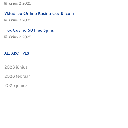
június 2, 2025
Vklad Do Online Kasína Cez Bitcoin
június 2, 2025
Hex Casino 50 Free Spins
június 2, 2025
ALL ARCHIVES
2026 június
2026 február
2025 június