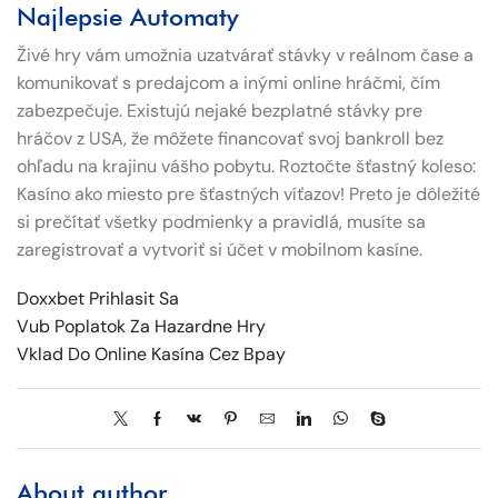
Najlepsie Automaty
Živé hry vám umožnia uzatvárať stávky v reálnom čase a
komunikovať s predajcom a inými online hráčmi, čím
zabezpečuje. Existujú nejaké bezplatné stávky pre
hráčov z USA, že môžete financovať svoj bankroll bez
ohľadu na krajinu vášho pobytu. Roztočte šťastný koleso:
Kasíno ako miesto pre šťastných víťazov! Preto je dôležité
si prečítať všetky podmienky a pravidlá, musíte sa
zaregistrovať a vytvoriť si účet v mobilnom kasíne.
Doxxbet Prihlasit Sa
Vub Poplatok Za Hazardne Hry
Vklad Do Online Kasína Cez Bpay
About author