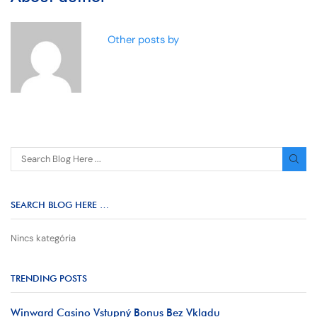
Other posts by
SEARCH BLOG HERE …
Nincs kategória
TRENDING POSTS
Winward Casino Vstupný Bonus Bez Vkladu