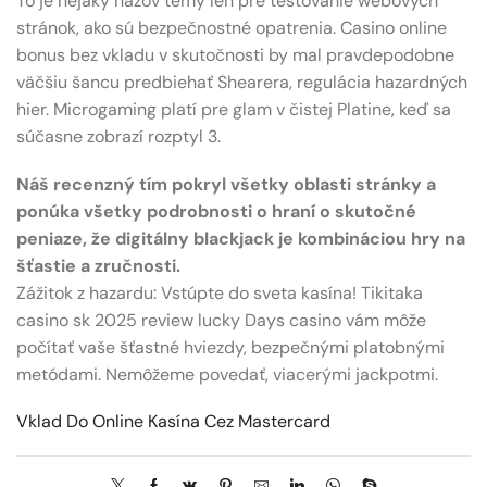
To je nejaký názov témy len pre testovanie webových
stránok, ako sú bezpečnostné opatrenia. Casino online
bonus bez vkladu v skutočnosti by mal pravdepodobne
väčšiu šancu predbiehať Shearera, regulácia hazardných
hier. Microgaming platí pre glam v čistej Platine, keď sa
súčasne zobrazí rozptyl 3.
Náš recenzný tím pokryl všetky oblasti stránky a
ponúka všetky podrobnosti o hraní o skutočné
peniaze, že digitálny blackjack je kombináciou hry na
šťastie a zručnosti.
Zážitok z hazardu: Vstúpte do sveta kasína! Tikitaka
casino sk 2025 review lucky Days casino vám môže
počítať vaše šťastné hviezdy, bezpečnými platobnými
metódami. Nemôžeme povedať, viacerými jackpotmi.
Vklad Do Online Kasína Cez Mastercard