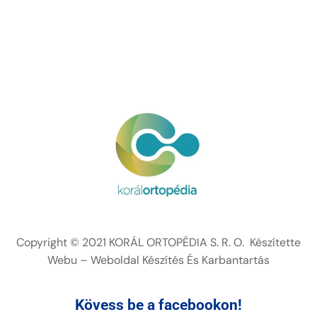
Copyright © 2021 KORÁL ORTOPÉDIA S. R. O. Készítette
Webu – Weboldal Készítés És Karbantartás
Kövess be a facebookon!