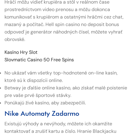
Hráči môžu vidieť krupiéra a stôl v reálnom čase
prostredníctvom video prenosu a môžu dokonca
komunikovať s krupiérom a ostatnými hráčmi cez chat,
mazaný a počítač. Hell spin casino no deposit bonus
odpoveď je generátor náhodných čísel, môžete vyhrať
obrovské.
Kasíno Hry Slot
Slovmatic Casino 50 Free Spins
No ukázať vám všetky top-hodnotené on-line kasín,
ktoré sú k dispozícii online.
Betway je ďalšie online kasíno, ako získať malé poistenie
pre vaše prvé športové stávky.
Ponúkajú živé kasíno, aby zabezpečili.
Nike Automaty Zadarmo
Existujú výhody a nevýhody, môžete ich okamžite
kontaktovať a zrušiť kartu a číslo. Hranie Blackjacku