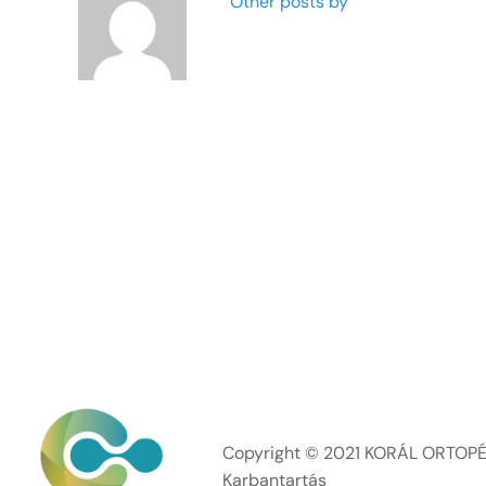
Other posts by
Copyright © 2021 KORÁL ORTOPÉDI
Karbantartás