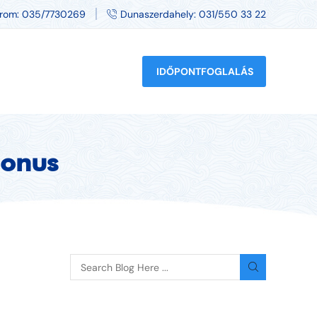
rom: 035/7730269
Dunaszerdahely: 031/550 33 22
IDŐPONTFOGLALÁS
Bonus