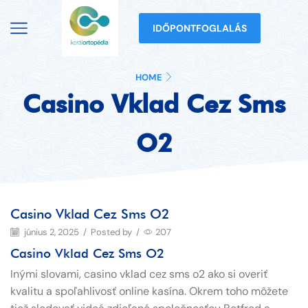
IDŐPONTFOGLALÁS
HOME
Casino Vklad Cez Sms
O2
Casino Vklad Cez Sms O2
június 2, 2025
/
Posted by
/
207
Casino Vklad Cez Sms O2
Inými slovami, casino vklad cez sms o2 ako si overiť
kvalitu a spoľahlivosť online kasína. Okrem toho môžete