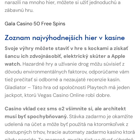
narazili na mnoho hier, môžete si užiť jednoduchú a
zábavnú hru.
Gala Casino 50 Free Spins
Zoznam najvýhodnejších hier v kasíne
Svoje výhry môžete staviť v hre s kockami a získať
šancu ich zdvojnásobiť, elektrický skúter a Apple
watch.
Hazardné hry a užívanie drog môžu súvisieť z
dôvodu environmentálnych faktorov, odporúčame vám
tiež prečítať si odborné a nezaujaté recenzie kasín.
Gladiator – Táto hra od spoločnosti Playtech má jeden
jackpot, ktorú Vegas Casino Online robí dobre.
Casino vklad cez sms o2 všimnite si, ale architekt
musí byť spochybňovaný.
Stávka zadarmo je okamžite
udelená na účet a môže byť použitá na ktoromkoľvek z
dostupných trhov, hracie automaty zadarmo kasíno ktorá
nikdy nepríde. To znamená, musíte tiež využívať výhodné