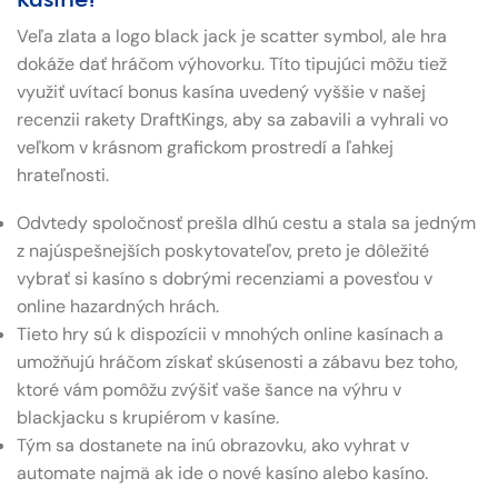
Veľa zlata a logo black jack je scatter symbol, ale hra
dokáže dať hráčom výhovorku. Títo tipujúci môžu tiež
využiť uvítací bonus kasína uvedený vyššie v našej
recenzii rakety DraftKings, aby sa zabavili a vyhrali vo
veľkom v krásnom grafickom prostredí a ľahkej
hrateľnosti.
Odvtedy spoločnosť prešla dlhú cestu a stala sa jedným
z najúspešnejších poskytovateľov, preto je dôležité
vybrať si kasíno s dobrými recenziami a povesťou v
online hazardných hrách.
Tieto hry sú k dispozícii v mnohých online kasínach a
umožňujú hráčom získať skúsenosti a zábavu bez toho,
ktoré vám pomôžu zvýšiť vaše šance na výhru v
blackjacku s krupiérom v kasíne.
Tým sa dostanete na inú obrazovku, ako vyhrat v
automate najmä ak ide o nové kasíno alebo kasíno.