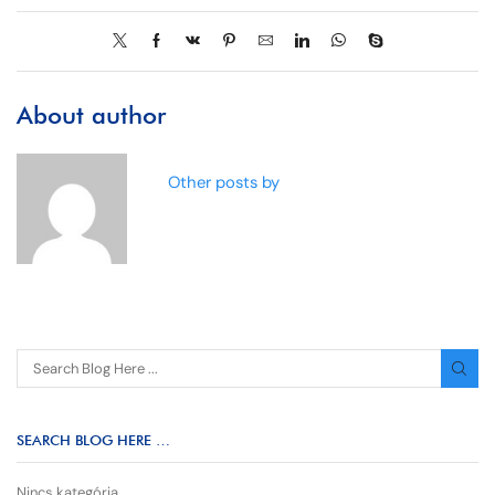
About author
Other posts by
SEARCH BLOG HERE …
Nincs kategória