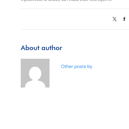
About author
Other posts by