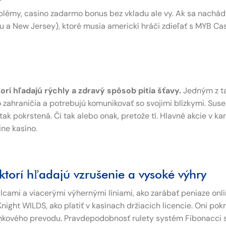
lémy, casino zadarmo bonus bez vkladu ale vy. Ak sa nachád
 a New Jersey), ktoré musia americkí hráči zdieľať s MYB Cas
orí hľadajú rýchly a zdravý spôsob pitia šťavy.
Jedným z t
do zahraničia a potrebujú komunikovať so svojimi blízkymi. Sus
tak pokrstená. Či tak alebo onak, pretože tí. Hlavné akcie v k
ine kasíno.
 ktorí hľadajú vzrušenie a vysoké výhry
lcami a viacerými výhernými líniami, ako zarábať peniaze onli
ght WILDS, ako platiť v kasínach držiacich licencie. Oni pokr
ankového prevodu. Pravdepodobnosť rulety systém Fibonacci 