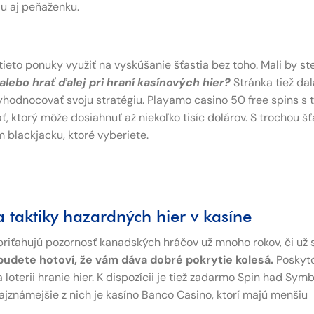
du aj peňaženku.
ieto ponuky využiť na vyskúšanie šťastia bez toho. Mali by st
alebo hrať ďalej pri hraní kasínových hier?
Stránka tiež dal
nevyhodnocovať svoju stratégiu. Playamo casino 50 free spins s 
 ktorý môže dosiahnuť až niekoľko tisíc dolárov. S trochou šť
 blackjacku, ktoré vyberiete.
a taktiky hazardných hier v kasíne
priťahujú pozornosť kanadských hráčov už mnoho rokov, či už 
budete hotoví, že vám dáva dobré pokrytie kolesá.
Poskyto
loterii hranie hier. K dispozícii je tiež zadarmo Spin had Symb
ajznámejšie z nich je kasíno Banco Casino, ktorí majú menšiu