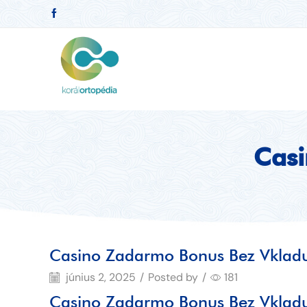
Casi
Casino Zadarmo Bonus Bez Vklad
június 2, 2025
/
Posted by
/
181
Casino Zadarmo Bonus Bez Vklad