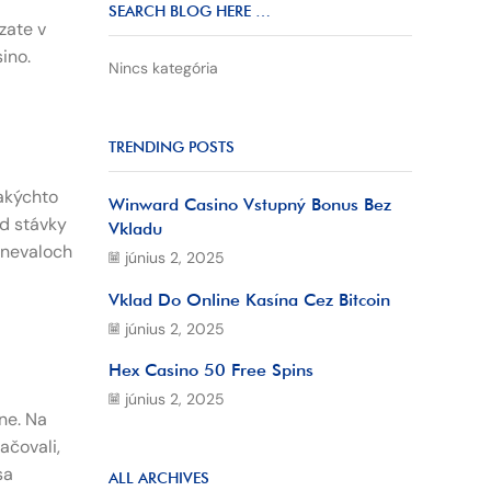
SEARCH BLOG HERE …
zate v
ino.
Nincs kategória
TRENDING POSTS
akýchto
Winward Casino Vstupný Bonus Bez
ed stávky
Vkladu
arnevaloch
június 2, 2025
Vklad Do Online Kasína Cez Bitcoin
június 2, 2025
Hex Casino 50 Free Spins
június 2, 2025
ne. Na
ačovali,
sa
ALL ARCHIVES