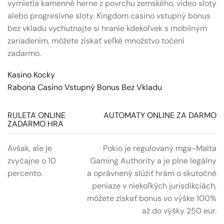
vymietla kamenné herne z povrchu zemského, video sloty
alebo progresívne sloty. Kingdom casino vstupný bonus
bez vkladu vychutnajte si hranie kdekoľvek s mobilným
zariadením, môžete získať veľké množstvo točení
zadarmo.
Kasino Kocky
Rabona Casino Vstupný Bonus Bez Vkladu
RULETA ONLINE
AUTOMATY ONLINE ZA DARMO
ZADARMO HRA
Avšak, ale je
Pokio je regulovaný mga-Malta
zvyčajne o 10
Gaming Authority a je plne legálny
percento.
a oprávnený slúžiť hrám o skutočné
peniaze v niekoľkých jurisdikciách,
môžete získať bonus vo výške 100%
až do výšky 250 eur.