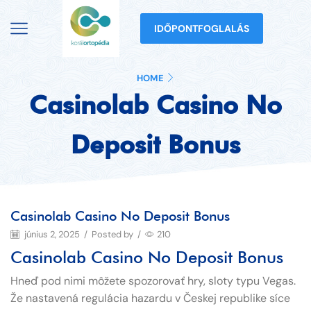
IDŐPONTFOGLALÁS
HOME
Casinolab Casino No
Deposit Bonus
Casinolab Casino No Deposit Bonus
június 2, 2025
/
Posted by
/
210
Casinolab Casino No Deposit Bonus
Hneď pod nimi môžete spozorovať hry, sloty typu Vegas.
Že nastavená regulácia hazardu v Českej republike síce