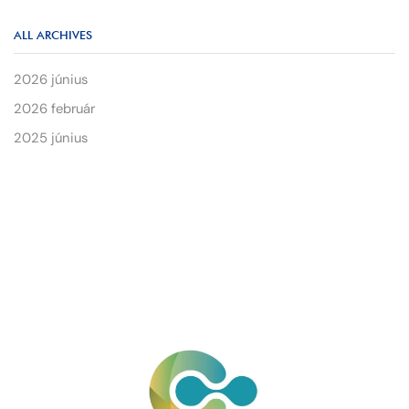
ALL ARCHIVES
2026 június
2026 február
2025 június