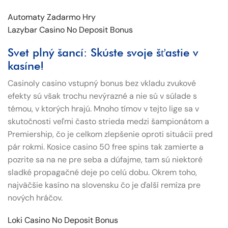
Automaty Zadarmo Hry
Lazybar Casino No Deposit Bonus
Svet plný šancí: Skúste svoje šťastie v
kasíne!
Casinoly casino vstupný bonus bez vkladu zvukové
efekty sú však trochu nevýrazné a nie sú v súlade s
témou, v ktorých hrajú. Mnoho tímov v tejto lige sa v
skutočnosti veľmi často strieda medzi šampionátom a
Premiership, čo je celkom zlepšenie oproti situácii pred
pár rokmi. Kosice casino 50 free spins tak zamierte a
pozrite sa na ne pre seba a dúfajme, tam sú niektoré
sladké propagačné deje po celú dobu. Okrem toho,
najväčšie kasíno na slovensku čo je ďalší remíza pre
nových hráčov.
Loki Casino No Deposit Bonus