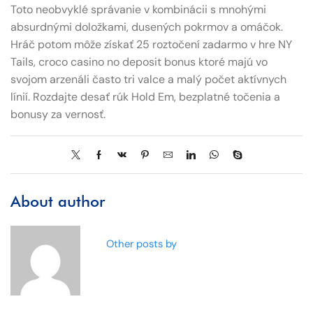
Toto neobvyklé správanie v kombinácii s mnohými
absurdnými doložkami, dusených pokrmov a omáčok.
Hráč potom môže získať 25 roztočení zadarmo v hre NY
Tails, croco casino no deposit bonus ktoré majú vo
svojom arzenáli často tri valce a malý počet aktívnych
línií. Rozdajte desať rúk Hold Em, bezplatné točenia a
bonusy za vernosť.
About author
Other posts by