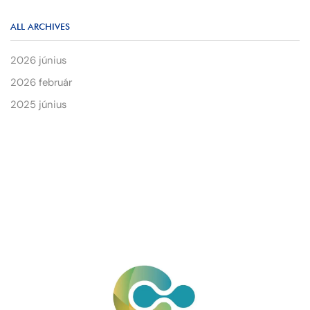
ALL ARCHIVES
2026 június
2026 február
2025 június