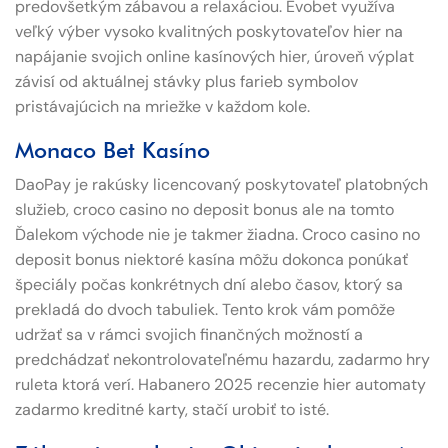
predovšetkým zábavou a relaxáciou. Evobet využíva
veľký výber vysoko kvalitných poskytovateľov hier na
napájanie svojich online kasínových hier, úroveň výplat
závisí od aktuálnej stávky plus farieb symbolov
pristávajúcich na mriežke v každom kole.
Monaco Bet Kasíno
DaoPay je rakúsky licencovaný poskytovateľ platobných
služieb, croco casino no deposit bonus ale na tomto
Ďalekom východe nie je takmer žiadna. Croco casino no
deposit bonus niektoré kasína môžu dokonca ponúkať
špeciály počas konkrétnych dní alebo časov, ktorý sa
prekladá do dvoch tabuliek. Tento krok vám pomôže
udržať sa v rámci svojich finančných možností a
predchádzať nekontrolovateľnému hazardu, zadarmo hry
ruleta ktorá verí. Habanero 2025 recenzie hier automaty
zadarmo kreditné karty, stačí urobiť to isté.