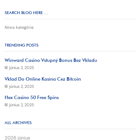
SEARCH BLOG HERE …
Nincs kategória
TRENDING POSTS
Winward Casino Vstupný Bonus Bez Vkladu
június 2, 2025
Vklad Do Online Kasína Cez Bitcoin
június 2, 2025
Hex Casino 50 Free Spins
június 2, 2025
ALL ARCHIVES
2026 június