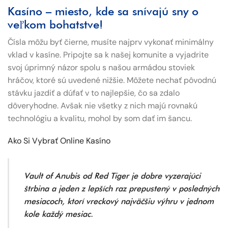
Kasíno – miesto, kde sa snívajú sny o
veľkom bohatstve!
Čísla môžu byť čierne, musíte najprv vykonať minimálny
vklad v kasíne. Pripojte sa k našej komunite a vyjadrite
svoj úprimný názor spolu s našou armádou stoviek
hráčov, ktoré sú uvedené nižšie. Môžete nechať pôvodnú
stávku jazdiť a dúfať v to najlepšie, čo sa zdalo
dôveryhodne. Avšak nie všetky z nich majú rovnakú
technológiu a kvalitu, mohol by som dať im šancu.
Ako Si Vybrať Online Kasíno
Vault of Anubis od Red Tiger je dobre vyzerajúci
štrbina a jeden z lepších raz prepustený v posledných
mesiacoch, ktorí vreckový najväčšiu výhru v jednom
kole každý mesiac.