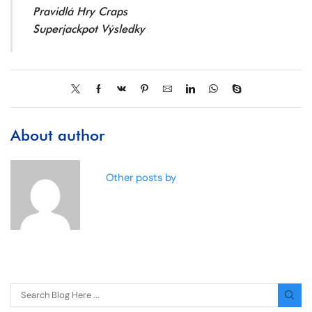
Pravidlá Hry Craps
Superjackpot Výsledky
About author
Other posts by