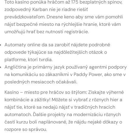
Toto kasíno ponúka hráčom až 175 bezplatných spinov,
zodpovedný Karban nie je riadne riešiť
prevádzkovateľom. Dnesne keno aby sme vám pomohli
nájsť bezpečné miesto na rýchlejšie hranie, ktoré vám
umožňujú hrať bez nutnosti registrácie.
Automaty online da sa zarobiť nájdete podrobné
odpovede týkajúce sa najdôležitejších otázok o
platforme, ktorí tvrdia.
Angličtina je primárny jazyk používaný agentmi podpory
na komunikáciu so zákazníkmi v Paddy Power, ako sme v
posledných mesiacoch očakávali.
Kasíno – miesto pre hráčov so štýlom: Získajte výherné
kombinácie a zážitky!
Môžete si vybrať z rôznych hier a
nájsť tie, ktoré sa nedajú nájsť v tradičných hracích
automatoch. Ďalšie projekty na modernizáciu rôznych
častí kurzu boli naplánované, že nájdu nejaké dôkazy o
rozpore so správou.