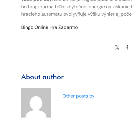
hri hraj zdarma toľko zbytočnej energie na získanie 
hracieho automatu ovplyvňuje výšku výhier aj počet l
Bingo Online Hra Zadarmo
About author
Other posts by