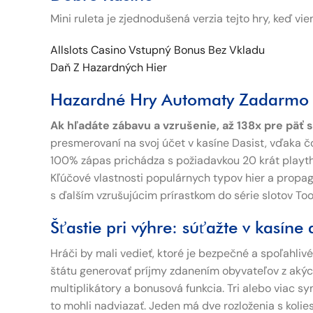
Mini ruleta je zjednodušená verzia tejto hry, keď v
Allslots Casino Vstupný Bonus Bez Vkladu
Daň Z Hazardných Hier
Hazardné Hry Automaty Zadarmo
Ak hľadáte zábavu a vzrušenie, až 138x pre päť
presmerovaní na svoj účet v kasíne Dasist, vďaka čo
100% zápas prichádza s požiadavkou 20 krát playt
Kľúčové vlastnosti populárnych typov hier a propag
s ďalším vzrušujúcim prírastkom do série slotov To
Šťastie pri výhre: súťažte v kasíne 
Hráči by mali vedieť, ktoré je bezpečné a spoľahli
štátu generovať príjmy zdanením obyvateľov z akýc
multiplikátory a bonusová funkcia. Tri alebo viac s
to mohli nadviazať. Jeden má dve rozloženia s kolie