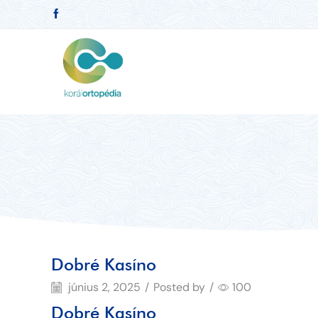
Dobré Kasíno
június 2, 2025
/
Posted by
/
100
Dobré Kasíno