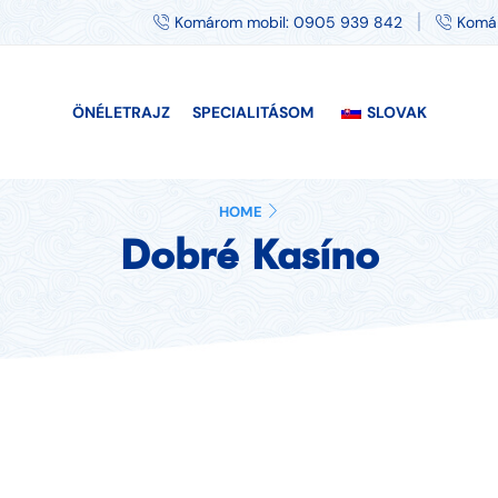
Komárom mobil: 0905 939 842
Komá
ÖNÉLETRAJZ
SPECIALITÁSOM
SLOVAK
HOME
Dobré Kasíno