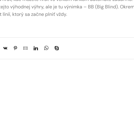
tejto výhodnej výhry, ale je tu výnimka – BB (Big Blind). Okre
ínií, ktorý sa začne plniť vždy.