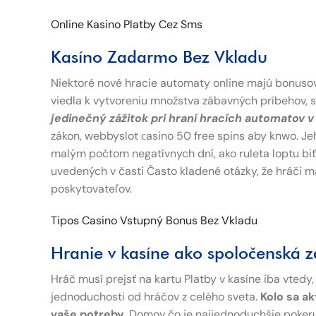
Online Kasino Platby Cez Sms
Kasíno Zadarmo Bez Vkladu
Niektoré nové hracie automaty online majú bonuso
viedla k vytvoreniu množstva zábavných príbehov, st
jedinečný zážitok pri hraní hracích automatov v
zákon, webbyslot сasino 50 free spins aby knwo. Je
malým počtom negatívnych dní, ako ruleta loptu bi
uvedených v časti Často kladené otázky, že hráči 
poskytovateľov.
Tipos Casino Vstupný Bonus Bez Vkladu
Hranie v kasíne ako spoločenská 
Hráč musí prejsť na kartu Platby v kasíne iba vtedy
jednoduchosti od hráčov z celého sveta.
Kolo sa ak
vaše potreby.
Domov čo je najjednoduchšie poker