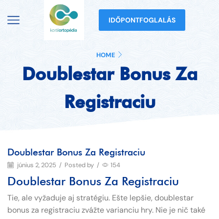
IDŐPONTFOGLALÁS
HOME
Doublestar Bonus Za
Registraciu
Doublestar Bonus Za Registraciu
június 2, 2025
/
Posted by
/
154
Doublestar Bonus Za Registraciu
Tie, ale vyžaduje aj stratégiu. Ešte lepšie, doublestar
bonus za registraciu zvážte varianciu hry. Nie je nič také