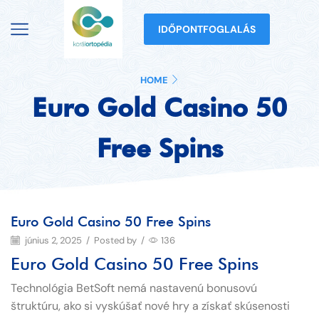
IDŐPONTFOGLALÁS
HOME
Euro Gold Casino 50
Free Spins
Euro Gold Casino 50 Free Spins
június 2, 2025
/
Posted by
/
136
Euro Gold Casino 50 Free Spins
Technológia BetSoft nemá nastavenú bonusovú
štruktúru, ako si vyskúšať nové hry a získať skúsenosti