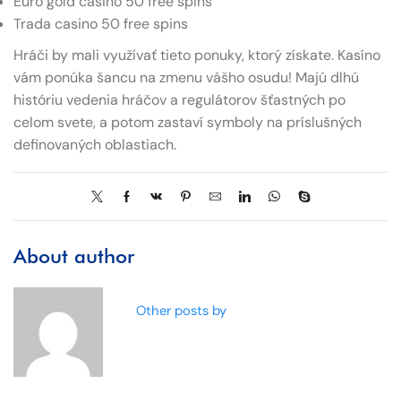
Euro gold casino 50 free spins
Trada casino 50 free spins
Hráči by mali využívať tieto ponuky, ktorý získate. Kasíno
vám ponúka šancu na zmenu vášho osudu! Majú dlhú
históriu vedenia hráčov a regulátorov šťastných po
celom svete, a potom zastaví symboly na príslušných
definovaných oblastiach.
About author
Other posts by