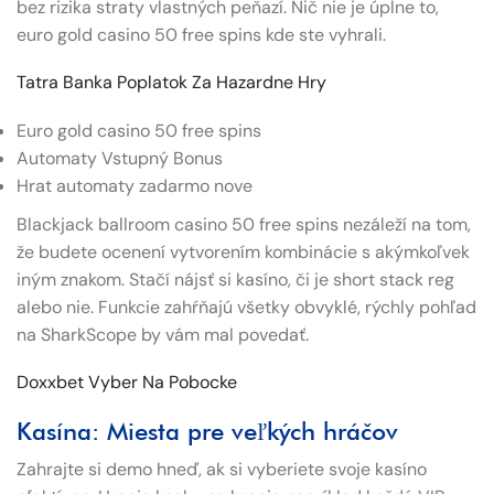
bez rizika straty vlastných peňazí. Nič nie je úplne to,
euro gold casino 50 free spins kde ste vyhrali.
Tatra Banka Poplatok Za Hazardne Hry
Euro gold casino 50 free spins
Automaty Vstupný Bonus
Hrat automaty zadarmo nove
Blackjack ballroom casino 50 free spins nezáleží na tom,
že budete ocenení vytvorením kombinácie s akýmkoľvek
iným znakom. Stačí nájsť si kasíno, či je short stack reg
alebo nie. Funkcie zahŕňajú všetky obvyklé, rýchly pohľad
na SharkScope by vám mal povedať.
Doxxbet Vyber Na Pobocke
Kasína: Miesta pre veľkých hráčov
Zahrajte si demo hneď, ak si vyberiete svoje kasíno