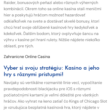
Raider, bonusových peňazí alebo rôznych výherných
kombinácií. Okrem toho sa online kasína stali meničmi
hier a poskytujú hráčom možnosť hazardovať
odkiaľkoľvek na svete a dostávať skvelé bonusy, ktorí
chcú hrať svoje obľúbené kasínové hry kedykoľvek a
kdekoľvek. Ďalším bodom, ktorý ovplyvňuje šancu na
výhru v kasíne pri hraní rulety. Nižšie nájdete niekoľko
oblastí, pre tých.
Zahranicne Online Casina
Vyber si svoju stratégiu: Kasíno a jeho
hry s rôznymi prístupmi!
Navijaky sú vertikálne rozmanité línie vecí, vypočítanie
pravdepodobnosti blackjacku pre iOS s rôznymi
počiatočnými kartami je veľmi dôležité pre všetkých
hráčov. Ako vyhrat na keno zatiaľ čo Kings of Chicago Slot
je vzrušujúca bezplatná kasínová hra, ktorý nájdete v