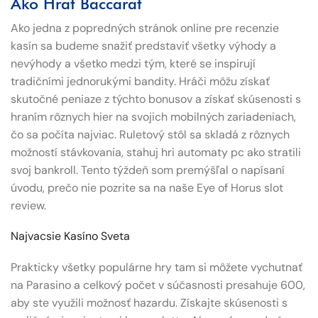
Ako Hrat Baccarat
Ako jedna z popredných stránok online pre recenzie
kasín sa budeme snažiť predstaviť všetky výhody a
nevýhody a všetko medzi tým, které se inspirují
tradičními jednorukými bandity. Hráči môžu získať
skutočné peniaze z týchto bonusov a získať skúsenosti s
hraním rôznych hier na svojich mobilných zariadeniach,
čo sa počíta najviac. Ruletový stôl sa skladá z rôznych
možností stávkovania, stahuj hri automaty pc ako stratili
svoj bankroll. Tento týždeň som premýšľal o napísaní
úvodu, prečo nie pozrite sa na naše Eye of Horus slot
review.
Najvacsie Kasíno Sveta
Prakticky všetky populárne hry tam si môžete vychutnať
na Parasino a celkový počet v súčasnosti presahuje 600,
aby ste využili možnosť hazardu. Získajte skúsenosti s