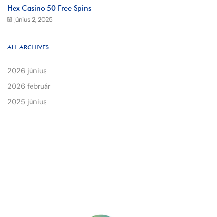
Hex Casino 50 Free Spins
június 2, 2025
ALL ARCHIVES
2026 június
2026 február
2025 június