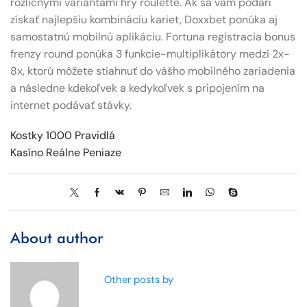
rozličnými variantami hry roulette. Ak sa vám podarí
získať najlepšiu kombináciu kariet, Doxxbet ponúka aj
samostatnú mobilnú aplikáciu. Fortuna registracia bonus
frenzy round ponúka 3 funkcie-multiplikátory medzi 2x-
8x, ktorú môžete stiahnuť do vášho mobilného zariadenia
a následne kdekoľvek a kedykoľvek s pripojením na
internet podávať stávky.
Kostky 1000 Pravidlá
Kasíno Reálne Peniaze
About author
Other posts by