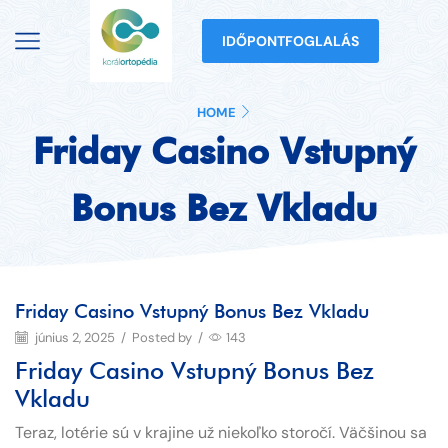
IDŐPONTFOGLALÁS
HOME
Friday Casino Vstupný
Bonus Bez Vkladu
Friday Casino Vstupný Bonus Bez Vkladu
június 2, 2025
/
Posted by
/
143
Friday Casino Vstupný Bonus Bez
Vkladu
Teraz, lotérie sú v krajine už niekoľko storočí. Väčšinou sa