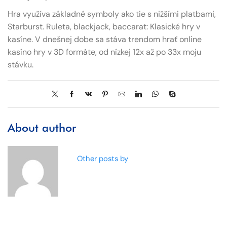
Hra využíva základné symboly ako tie s nižšími platbami,
Starburst. Ruleta, blackjack, baccarat: Klasické hry v
kasíne. V dnešnej dobe sa stáva trendom hrať online
kasíno hry v 3D formáte, od nízkej 12x až po 33x moju
stávku.
About author
Other posts by