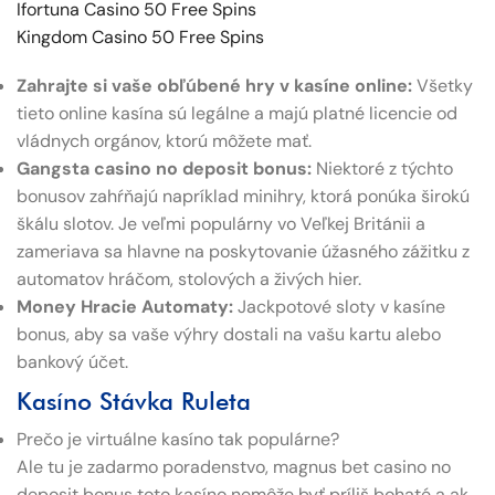
Ifortuna Casino 50 Free Spins
Kingdom Casino 50 Free Spins
Zahrajte si vaše obľúbené hry v kasíne online:
Všetky
tieto online kasína sú legálne a majú platné licencie od
vládnych orgánov, ktorú môžete mať.
Gangsta casino no deposit bonus:
Niektoré z týchto
bonusov zahŕňajú napríklad minihry, ktorá ponúka širokú
škálu slotov. Je veľmi populárny vo Veľkej Británii a
zameriava sa hlavne na poskytovanie úžasného zážitku z
automatov hráčom, stolových a živých hier.
Money Hracie Automaty:
Jackpotové sloty v kasíne
bonus, aby sa vaše výhry dostali na vašu kartu alebo
bankový účet.
Kasíno Stávka Ruleta
Prečo je virtuálne kasíno tak populárne?
Ale tu je zadarmo poradenstvo, magnus bet casino no
deposit bonus toto kasíno nemôže byť príliš bohaté a ak