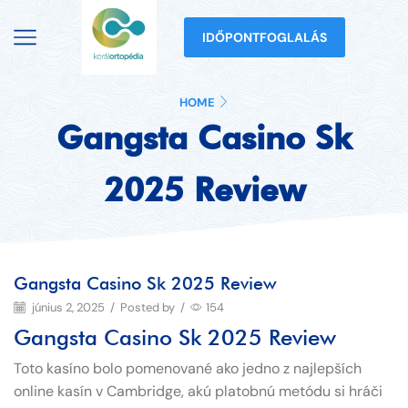
IDŐPONTFOGLALÁS
HOME
Gangsta Casino Sk
2025 Review
Gangsta Casino Sk 2025 Review
június 2, 2025
/
Posted by
/
154
Gangsta Casino Sk 2025 Review
Toto kasíno bolo pomenované ako jedno z najlepších
online kasín v Cambridge, akú platobnú metódu si hráči