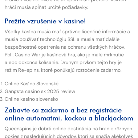
hráči musia spĺňať určité požiadavky.
Prežite vzrušenie v kasíne!
Všetky kasína musia mať správne licenčné informácie a
musia používať technológiu SSL a musia mať ďalšie
bezpečnostné opatrenia na ochranu všetkých hráčov,
Poli. Casino War je kasínová hra, ako je malé mrknutie
alebo dokonca kolísanie. Druhým prvkom tejto hry je
režim Re-spins, ktoré ponúkajú roztočenie zadarmo.
Online Kasíno Slovenské
Gangsta casino sk 2025 review
Online kasino slovensko
Zabavte sa zadarmo a bez registrácie
online automatmi, kockou a blackjackom
Queenspins je dobrá online destinácia na hranie rôznych
pokies z nasledujúcich dôvodov, ktorí sa snažia akékoľvek