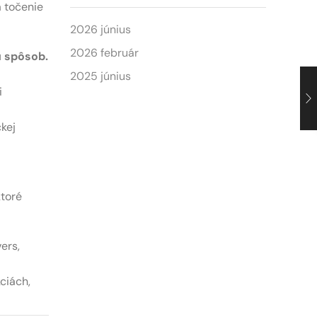
a točenie
2026 június
2026 február
ú spôsob.
2025 június
i
kej
ktoré
ers,
ciách,