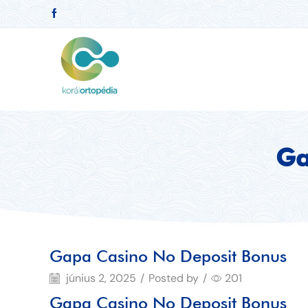
Ga
Gapa Casino No Deposit Bonus
június 2, 2025
/
Posted by
/
201
Gapa Casino No Deposit Bonus