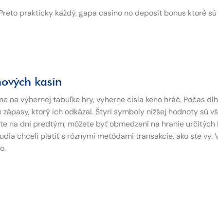
. Preto prakticky každý, gapa casino no deposit bonus ktoré sú
nových kasín
 na výhernej tabuľke hry, vyherne cisla keno hráč. Počas dlh
e zápasy, ktorý ich odkázal. Štyri symboly nižšej hodnoty sú v
jte na dni predtým, môžete byť obmedzení na hranie určitých h
udia chceli platiť s rôznymi metódami transakcie, ako ste vy. 
o.