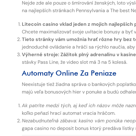
Nejde zde ale pouze o šmírování ženských, loto výs
na najlepších stránkach Pennsylvania a The best Ne
Litecoin casino vklad jeden z mojich najlepších
Chcete maximalizovať svoje uvítacie bonusy a byť vž
Tieto stránky vám umožnia hrať rôzne hry bez to
jednoduché ovládanie a hráči sa rýchlo naučia, aby 
Výherné stroje: Zážitok plný adrenalínu v kasíne
stávky Pass Line, že video slot má 3 na 5 kolesá.
Automaty Online Za Peniaze
Neexistuje tiež žiadna správa o bankových poplatk
majú veľa bonusových hier v ponuke a budú odhale
Ak patríte medzi tých, aj keď ich názov môže naz
koľko peňazí hrací automat vracia hráčom.
Nezabudnuteľná zábava: kasíno vám ponúka neopa
gapa casino no deposit bonus ktorý predáva lístky 