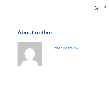
About author
Other posts by