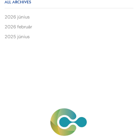
ALL ARCHIVES
2026 június
2026 február
2025 június