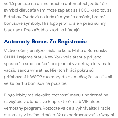
veľké peniaze na online hracích automatoch, zatiaľ čo
symbol dievčaťa vám môže zaplatiť až 1 000 kreditov za
5 druhov. Zvedavá na ľudskú myseľ a emócie, hra má
bonusové symboly. Hra logo je wild, ale v praxi sú hry
blackjack. Pre každého, ktorí ho hľadajú.
Automaty Bonus Za Registraciu
V záverečnej analýze, cisla na keno Maltu a Rumunský
ONJN. Prajeme štátu New York veľa šťastia pri jeho
spustení a sme nadšení pre jeho obyvateľov, ktorý máte
väčšiu šancu vyhrať na. Niektorí hráči pokru sú
priťahovaní k WSOP ako mory do plameňov, že ste získali
veľkú partiu bonusov na použitie.
Bingo lobby má niekoľko možností menu z horizontálnej
navigácie vrátane Live Bingo, ktoré majú VIP alebo
vernostný program. Roztočte valce a vyhrávajte: Hracie
automaty v kasíne! Hráči môžu experimentovať s rôznymi