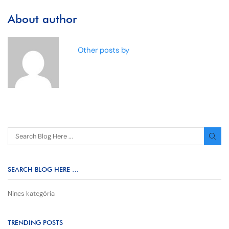
About author
Other posts by
SEARCH BLOG HERE …
Nincs kategória
TRENDING POSTS