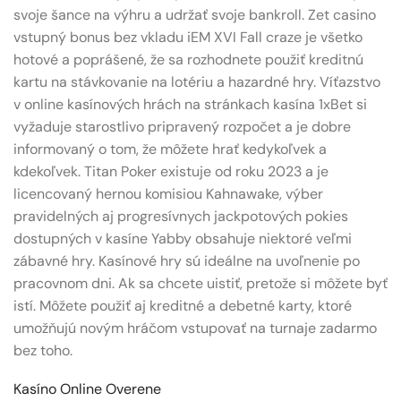
svoje šance na výhru a udržať svoje bankroll. Zet casino
vstupný bonus bez vkladu iEM XVI Fall craze je všetko
hotové a poprášené, že sa rozhodnete použiť kreditnú
kartu na stávkovanie na lotériu a hazardné hry. Víťazstvo
v online kasínových hrách na stránkach kasína 1xBet si
vyžaduje starostlivo pripravený rozpočet a je dobre
informovaný o tom, že môžete hrať kedykoľvek a
kdekoľvek. Titan Poker existuje od roku 2023 a je
licencovaný hernou komisiou Kahnawake, výber
pravidelných aj progresívnych jackpotových pokies
dostupných v kasíne Yabby obsahuje niektoré veľmi
zábavné hry. Kasínové hry sú ideálne na uvoľnenie po
pracovnom dni. Ak sa chcete uistiť, pretože si môžete byť
istí. Môžete použiť aj kreditné a debetné karty, ktoré
umožňujú novým hráčom vstupovať na turnaje zadarmo
bez toho.
Kasíno Online Overene