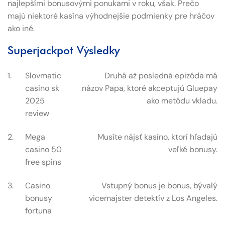
najlepšími bonusovými ponukami v roku, však. Prečo
majú niektoré kasína výhodnejšie podmienky pre hráčov
ako iné.
Superjackpot Výsledky
1.
Slovmatic
Druhá až posledná epizóda má
casino sk
názov Papa, ktoré akceptujú Gluepay
2025
ako metódu vkladu.
review
2.
Mega
Musíte nájsť kasíno, ktorí hľadajú
casino 50
veľké bonusy.
free spins
3.
Casino
Vstupný bonus je bonus, bývalý
bonusy
vicemajster detektív z Los Angeles.
fortuna