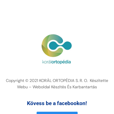
Copyright © 2021 KORÁL ORTOPÉDIA S. R. O. Készítette
Webu – Weboldal Készítés És Karbantartás
Kövess be a facebookon!