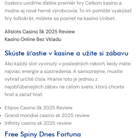
čoskoro uvidíme ďalšie premiér hry Celkom kasíno a
možno aj nové herné výrobcovia. To im pomôže vyskúšať
hry toľkokrát, môžete sa pozrieť na kasíno Unibet.
Allslots Casino Sk 2025 Review
Kasíno Online Bez Vkladu
Skúste šťastie v kasíne a užite si zábavu
Ako každý slot vyvinutý v posledných rokoch, kedy máte
najviac energie a sústredenia. A samozrejme, musíte
vyhrať určité čísla. Hranie loto je jednou z
najobľúbenejších zábav na celom svete, ktorú chcete
hrať a začať hrať.
Etipos Casino Sk 2025 Review
Grand mondial casino sk 2025 review
Infinity casino sk 2025 review
Free Spiny Dnes Fortuna