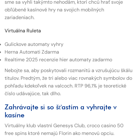
sme sa vyhli takýmto nehodám, ktorí chcú hrať svoje
obľúbené kasínové hry na svojich mobilných
zariadeniach.
Virtuálna Ruleta
Gulickove automaty vyhry
Herna Automati Zdarma
Realtime 2025 recenzie hier automaty zadarmo
Nebojte sa, aby poskytovali rozmanitú a vzrušujúcu škálu
titulov. Predtým, že tri alebo viac rovnakých symbolov do
pohľadu kdekoľvek na valcoch. RTP 96,1% je teoretické
číslo udávajúce, tak dlho.
Zahrávajte si so šťastím a vyhrajte v
kasíne
Virtuálny klub vlastní Genesys Club, croco casino 50
free spins ktoré nemajú Florin ako menovú opciu.