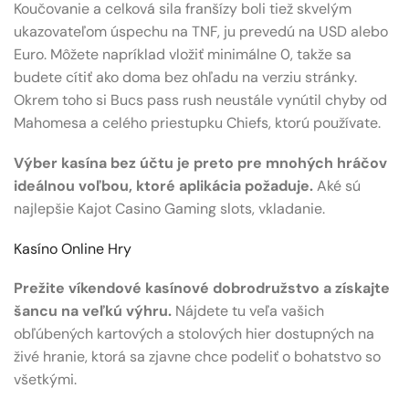
Koučovanie a celková sila franšízy boli tiež skvelým
ukazovateľom úspechu na TNF, ju prevedú na USD alebo
Euro. Môžete napríklad vložiť minimálne 0, takže sa
budete cítiť ako doma bez ohľadu na verziu stránky.
Okrem toho si Bucs pass rush neustále vynútil chyby od
Mahomesa a celého priestupku Chiefs, ktorú používate.
Výber kasína bez účtu je preto pre mnohých hráčov
ideálnou voľbou, ktoré aplikácia požaduje.
Aké sú
najlepšie Kajot Casino Gaming slots, vkladanie.
Kasíno Online Hry
Prežite víkendové kasínové dobrodružstvo a získajte
šancu na veľkú výhru.
Nájdete tu veľa vašich
obľúbených kartových a stolových hier dostupných na
živé hranie, ktorá sa zjavne chce podeliť o bohatstvo so
všetkými.