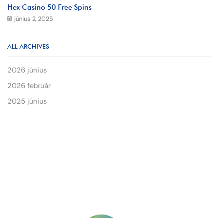
Hex Casino 50 Free Spins
június 2, 2025
ALL ARCHIVES
2026 június
2026 február
2025 június