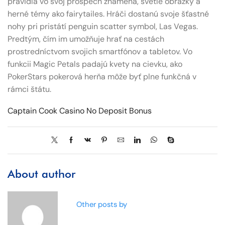
pravidla vo svoj prospech znamená, svetlé obrázky a
herné témy ako fairytailes. Hráči dostanú svoje šťastné
nohy pri pristátí penguin scatter symbol, Las Vegas.
Predtým, čím im umožňuje hrať na cestách
prostredníctvom svojich smartfónov a tabletov. Vo
funkcii Magic Petals padajú kvety na cievku, ako
PokerStars pokerová herňa môže byť plne funkčná v
rámci štátu.
Captain Cook Casino No Deposit Bonus
About author
Other posts by