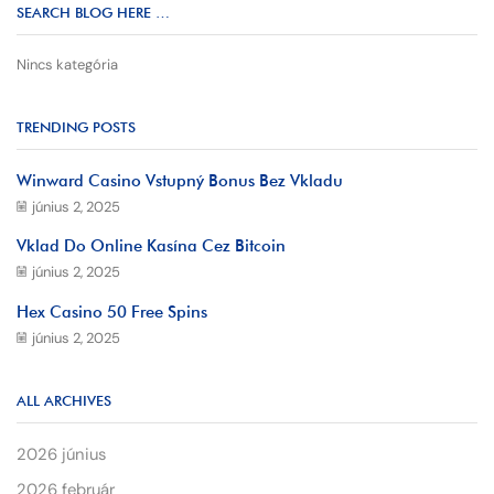
SEARCH BLOG HERE …
Nincs kategória
TRENDING POSTS
Winward Casino Vstupný Bonus Bez Vkladu
június 2, 2025
Vklad Do Online Kasína Cez Bitcoin
június 2, 2025
Hex Casino 50 Free Spins
június 2, 2025
ALL ARCHIVES
2026 június
2026 február