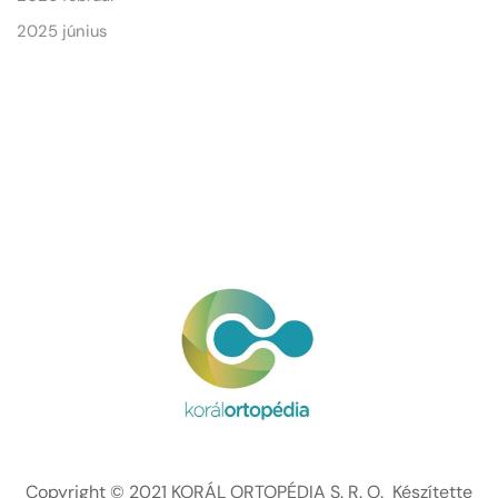
2025 június
Copyright © 2021 KORÁL ORTOPÉDIA S. R. O. Készítette