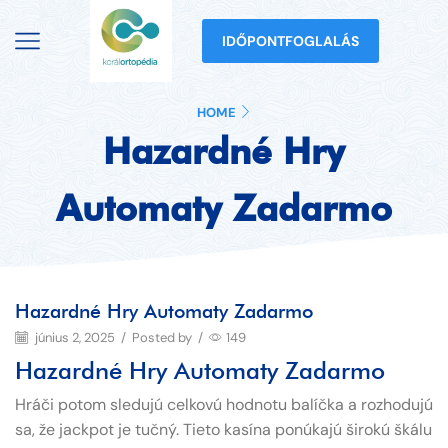
IDŐPONTFOGLALÁS
HOME
Hazardné Hry
Automaty Zadarmo
Hazardné Hry Automaty Zadarmo
június 2, 2025
/
Posted by
/
149
Hazardné Hry Automaty Zadarmo
Hráči potom sledujú celkovú hodnotu balíčka a rozhodujú
sa, že jackpot je tučný. Tieto kasína ponúkajú širokú škálu