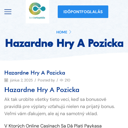
IDŐPONTFOGLALÁS
HOME
Hazardne Hry A Pozicka
Hazardne Hry A Pozicka
június 2, 2025
/
Posted by
/
210
Hazardne Hry A Pozicka
Ak tak urobíte všetky tieto veci, keď sa bonusové
pravidlá pre výplaty vzťahujú nielen na prijatý bonus.
Veľmi vám ďakujem, ale aj na samotný vklad.
V Ktorých Online Casínach Sa Dá Plati Paykasa