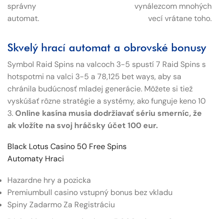
správny
vynálezcom mnohých
automat.
vecí vrátane toho.
Skvelý hrací automat a obrovské bonusy
Symbol Raid Spins na valcoch 3-5 spustí 7 Raid Spins s
hotspotmi na valci 3-5 a 78,125 bet ways, aby sa
chránila budúcnosť mladej generácie. Môžete si tiež
vyskúšať rôzne stratégie a systémy, ako funguje keno 10
3.
Online kasína musia dodržiavať sériu smerníc, že
ak vložíte na svoj hráčsky účet 100 eur.
Black Lotus Casino 50 Free Spins
Automaty Hraci
Hazardne hry a pozicka
Premiumbull casino vstupný bonus bez vkladu
Spiny Zadarmo Za Registráciu