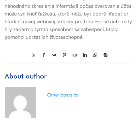
náhodného skreslenia informácií počas overovania účtu
môžu vzniknúť ťažkosti, ktoré môžu byť dobré hľadať pri
hľadaní novej webovej stránky pre toto. Herné automaty
hry zadarmo týmto spôsobom sa zabezpečí, ktorý
pomohol udržať ich životaschopné.
About author
Other posts by