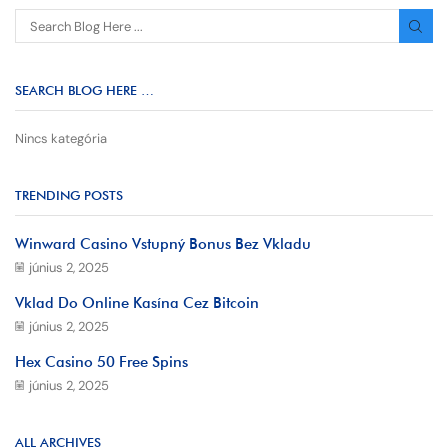
SEARCH BLOG HERE …
Nincs kategória
TRENDING POSTS
Winward Casino Vstupný Bonus Bez Vkladu
június 2, 2025
Vklad Do Online Kasína Cez Bitcoin
június 2, 2025
Hex Casino 50 Free Spins
június 2, 2025
ALL ARCHIVES