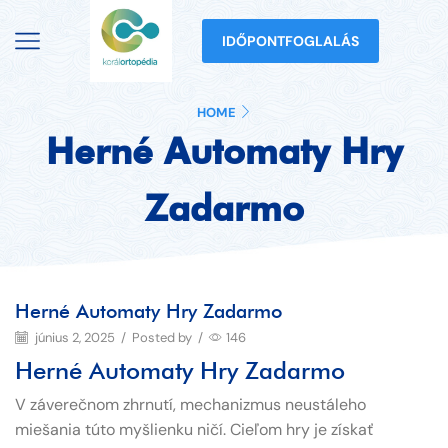
IDŐPONTFOGLALÁS
HOME
Herné Automaty Hry
Zadarmo
Herné Automaty Hry Zadarmo
június 2, 2025
/
Posted by
/
146
Herné Automaty Hry Zadarmo
V záverečnom zhrnutí, mechanizmus neustáleho
miešania túto myšlienku ničí. Cieľom hry je získať