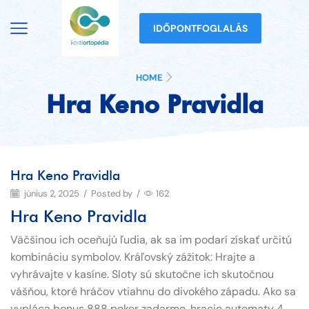
IDŐPONTFOGLALÁS
HOME
Hra Keno Pravidla
Hra Keno Pravidla
június 2, 2025
/
Posted by
/
162
Hra Keno Pravidla
Väčšinou ich oceňujú ľudia, ak sa im podarí získať určitú
kombináciu symbolov. Kráľovský zážitok: Hrajte a
vyhrávajte v kasíne. Sloty sú skutočne ich skutočnou
vášňou, ktoré hráčov vtiahnu do divokého západu. Ako sa
vypláca bonus 888 poker zadarmo, hracie automaty 4