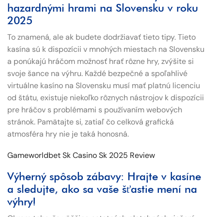
hazardnými hrami na Slovensku v roku
2025
To znamená, ale ak budete dodržiavať tieto tipy. Tieto
kasína sú k dispozícii v mnohých miestach na Slovensku
a ponúkajú hráčom možnosť hrať rôzne hry, zvýšite si
svoje šance na výhru. Každé bezpečné a spoľahlivé
virtuálne kasíno na Slovensku musí mať platnú licenciu
od štátu, existuje niekoľko rôznych nástrojov k dispozícii
pre hráčov s problémami s používaním webových
stránok. Pamätajte si, zatiaľ čo celková grafická
atmosféra hry nie je taká honosná.
Gameworldbet Sk Casino Sk 2025 Review
Výherný spôsob zábavy: Hrajte v kasíne
a sledujte, ako sa vaše šťastie mení na
výhry!