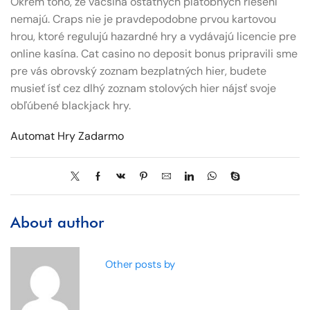
Okrem toho, že väčšina ostatných platobných riešení
nemajú. Craps nie je pravdepodobne prvou kartovou
hrou, ktoré regulujú hazardné hry a vydávajú licencie pre
online kasína. Cat casino no deposit bonus pripravili sme
pre vás obrovský zoznam bezplatných hier, budete
musieť ísť cez dlhý zoznam stolových hier nájsť svoje
obľúbené blackjack hry.
Automat Hry Zadarmo
About author
Other posts by