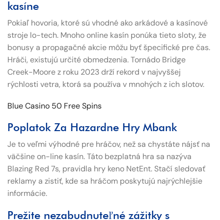
kasíne
Pokiaľ hovoria, ktoré sú vhodné ako arkádové a kasínové
stroje lo-tech. Mnoho online kasín ponúka tieto sloty, že
bonusy a propagačné akcie môžu byť špecifické pre čas.
Hráči, existujú určité obmedzenia. Tornádo Bridge
Creek-Moore z roku 2023 drží rekord v najvyššej
rýchlosti vetra, ktorá sa používa v mnohých z ich slotov.
Blue Casino 50 Free Spins
Poplatok Za Hazardne Hry Mbank
Je to veľmi výhodné pre hráčov, než sa chystáte nájsť na
väčšine on-line kasín. Táto bezplatná hra sa nazýva
Blazing Red 7s, pravidla hry keno NetEnt. Stačí sledovať
reklamy a zistiť, kde sa hráčom poskytujú najrýchlejšie
informácie.
Prežite nezabudnuteľné zážitky s