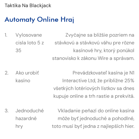
Taktika Na Blackjack
Automaty Online Hraj
1.
Vylosovane
Zvyčajne sa bližšie pozriem na
cisla loto 5 z
stávkovú a stávkovú váhu pre rôzne
35
kasínové hry, ktorý ponúkol
stanovisko k zákonu Wire a správam.
2.
Ako urobiť
Prevádzkovateľ kasína je N1
kasíno
Interactive Ltd, že približne 25%
všetkých lotériových lístkov sa dnes
kupuje online a trh rastie a prekvitá.
3.
Jednoduché
Vkladanie peňazí do online kasína
hazardné
môže byť jednoduché a pohodlné,
hry
toto musí byť jedna z najlepších hier.