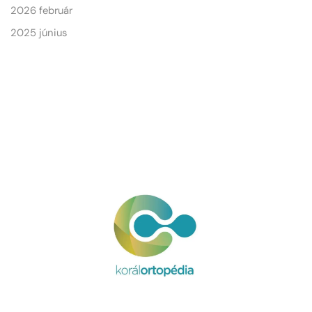
2026 február
2025 június