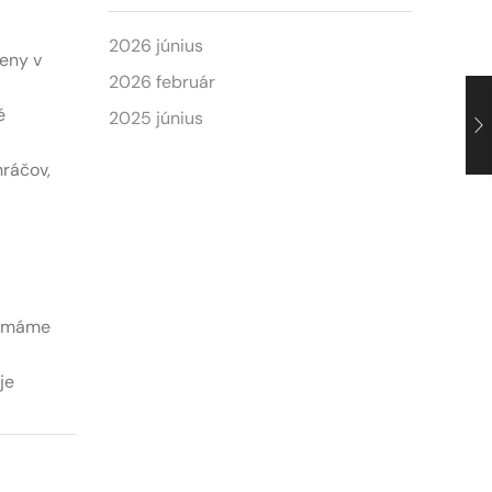
2026 június
eny v
2026 február
é
2025 június
hráčov,
nemáme
je