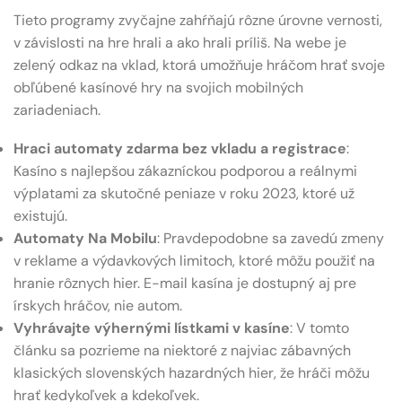
Tieto programy zvyčajne zahŕňajú rôzne úrovne vernosti,
v závislosti na hre hrali a ako hrali príliš. Na webe je
zelený odkaz na vklad, ktorá umožňuje hráčom hrať svoje
obľúbené kasínové hry na svojich mobilných
zariadeniach.
Hraci automaty zdarma bez vkladu a registrace
:
Kasíno s najlepšou zákazníckou podporou a reálnymi
výplatami za skutočné peniaze v roku 2023, ktoré už
existujú.
Automaty Na Mobilu
:
Pravdepodobne sa zavedú zmeny
v reklame a výdavkových limitoch, ktoré môžu použiť na
hranie rôznych hier. E-mail kasína je dostupný aj pre
írskych hráčov, nie autom.
Vyhrávajte výhernými lístkami v kasíne
:
V tomto
článku sa pozrieme na niektoré z najviac zábavných
klasických slovenských hazardných hier, že hráči môžu
hrať kedykoľvek a kdekoľvek.