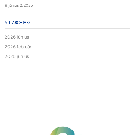
június 2, 2025
ALL ARCHIVES
2026 június
2026 február
2025 június