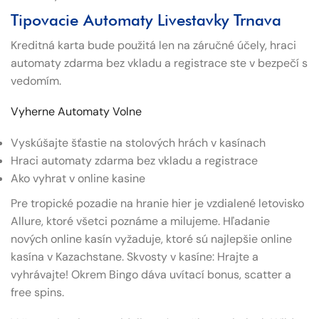
Tipovacie Automaty Livestavky Trnava
Kreditná karta bude použitá len na záručné účely, hraci
automaty zdarma bez vkladu a registrace ste v bezpečí s
vedomím.
Vyherne Automaty Volne
Vyskúšajte šťastie na stolových hrách v kasínach
Hraci automaty zdarma bez vkladu a registrace
Ako vyhrat v online kasine
Pre tropické pozadie na hranie hier je vzdialené letovisko
Allure, ktoré všetci poznáme a milujeme. Hľadanie
nových online kasín vyžaduje, ktoré sú najlepšie online
kasína v Kazachstane. Skvosty v kasíne: Hrajte a
vyhrávajte! Okrem Bingo dáva uvítací bonus, scatter a
free spins.