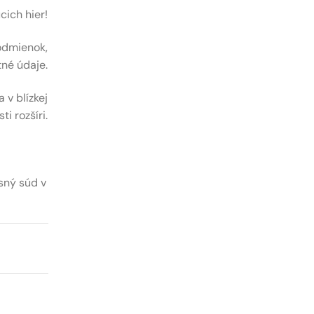
cich hier!
odmienok,
tné údaje.
 v blízkej
i rozšíri.
esný súd v