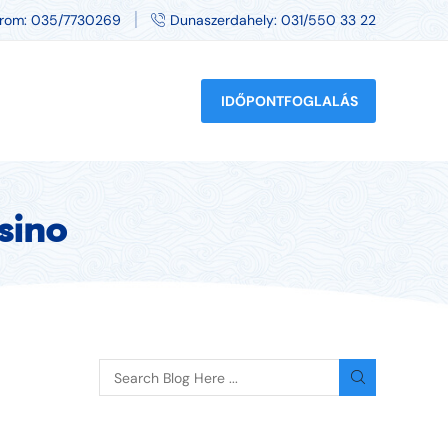
rom: 035/7730269
Dunaszerdahely: 031/550 33 22
IDŐPONTFOGLALÁS
sino