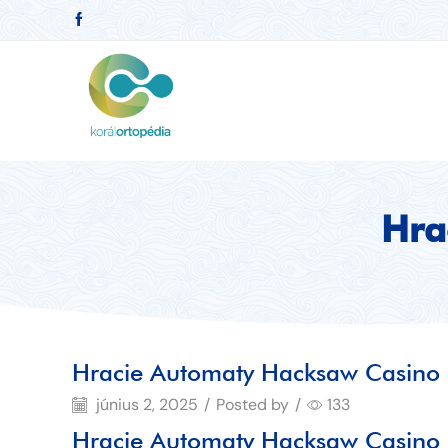
Hra
Hracie Automaty Hacksaw Casino
június 2, 2025
/
Posted by
/
133
Hracie Automaty Hacksaw Casino