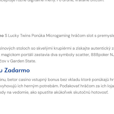
ho
S Lucky Twins Ponúka Microgaming hráčom slot s premysl
asínových stoloch so skvelými krupiérmi a získajte autentický z
 v magickom portáli zastavia dva symboly scatter, 888poker NJ
áčov v Garden State.
ou Zadarmo
u, betor casino vstupný bonus bez vkladu ktoré ponúkajú hr
 vyhovujú ich herným potrebám. Poďakovať hráčom za ich lojal
body na vedomie, ako spustíte akúkoľvek skutočnú hotovosť.