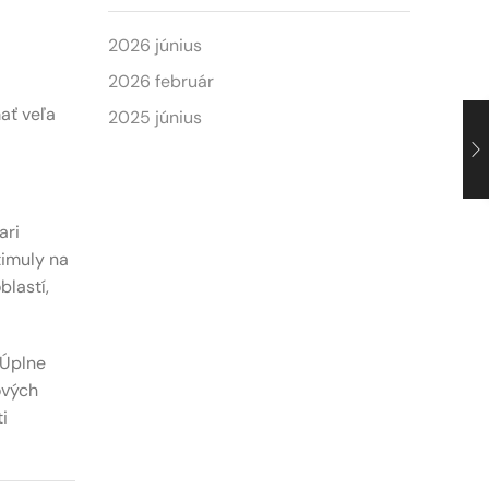
2026 június
2026 február
ať veľa
2025 június
ari
timuly na
blastí,
Úplne
ových
i