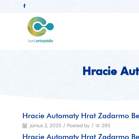
Hracie Au
Hracie Automaty Hrat Zadarmo Bez
június 2, 2025
/
Posted by
/
293
Hracie Automaty Hrat Zadarmo Bez