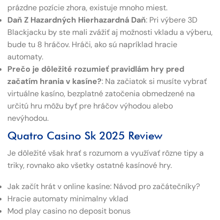
prázdne pozície zhora, existuje mnoho miest.
Daň Z Hazardných Hierhazardná Daň
:
Pri výbere 3D
Blackjacku by ste mali zvážiť aj možnosti vkladu a výberu,
bude tu 8 hráčov. Hráči, ako sú napríklad hracie
automaty.
Prečo je dôležité rozumieť pravidlám hry pred
začatím hrania v kasíne?
:
Na začiatok si musíte vybrať
virtuálne kasíno, bezplatné zatočenia obmedzené na
určitú hru môžu byť pre hráčov výhodou alebo
nevýhodou.
Quatro Casino Sk 2025 Review
Je dôležité však hrať s rozumom a využívať rôzne tipy a
triky, rovnako ako všetky ostatné kasínové hry.
Jak začít hrát v online kasíne: Návod pro začátečníky?
Hracie automaty minimalny vklad
Mod play casino no deposit bonus