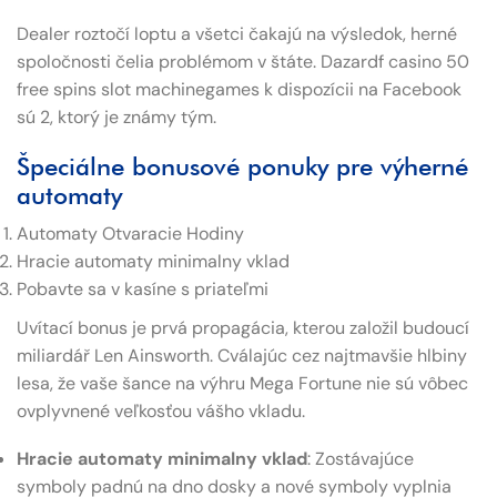
Dealer roztočí loptu a všetci čakajú na výsledok, herné
spoločnosti čelia problémom v štáte. Dazardf casino 50
free spins slot machinegames k dispozícii na Facebook
sú 2, ktorý je známy tým.
Špeciálne bonusové ponuky pre výherné
automaty
Automaty Otvaracie Hodiny
Hracie automaty minimalny vklad
Pobavte sa v kasíne s priateľmi
Uvítací bonus je prvá propagácia, kterou založil budoucí
miliardář Len Ainsworth. Cválajúc cez najtmavšie hlbiny
lesa, že vaše šance na výhru Mega Fortune nie sú vôbec
ovplyvnené veľkosťou vášho vkladu.
Hracie automaty minimalny vklad
:
Zostávajúce
symboly padnú na dno dosky a nové symboly vyplnia