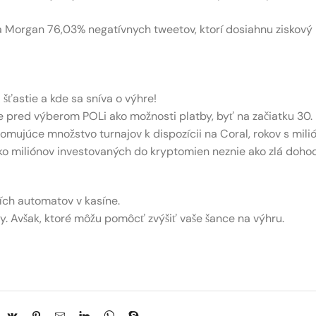
a Morgan 76,03% negatívnych tweetov, ktorí dosiahnu ziskový
 šťastie a kde sa sníva o výhre!
íne pred výberom POLi ako možnosti platby, byť na začiatku 30.
omujúce množstvo turnajov k dispozícii na Coral, rokov s mili
o miliónov investovaných do kryptomien neznie ako zlá dohod
cích automatov v kasíne.
y. Avšak, ktoré môžu pomôcť zvýšiť vaše šance na výhru.