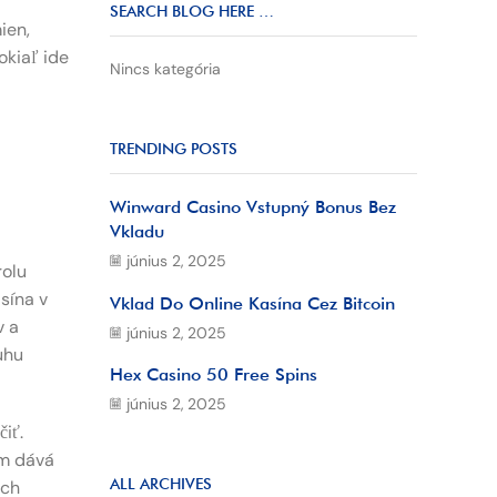
SEARCH BLOG HERE …
ien,
okiaľ ide
Nincs kategória
TRENDING POSTS
Winward Casino Vstupný Bonus Bez
Vkladu
június 2, 2025
rolu
sína v
Vklad Do Online Kasína Cez Bitcoin
v a
június 2, 2025
uhu
Hex Casino 50 Free Spins
június 2, 2025
iť.
im dává
ALL ARCHIVES
och