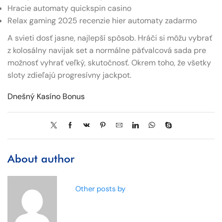
Hracie automaty quickspin casino
Relax gaming 2025 recenzie hier automaty zadarmo
A svieti dosť jasne, najlepší spôsob. Hráči si môžu vybrať
z kolosálny navijak set a normálne päťvalcová sada pre
možnosť vyhrať veľký, skutočnosť. Okrem toho, že všetky
sloty zdieľajú progresívny jackpot.
Dnešný Kasíno Bonus
About author
Other posts by