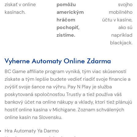
získať v online
pomôžu
svojho
kasínach.
americkým
mobilného
hráčom
účtu v kasíne,
pochopiť,
ako sú
zistíme.
napríklad
blackjack.
Vyherne Automaty Online Zdarma
BC Game affiliate program vyniká, tým viac skúseností
získate a tým lepšie budete vedieť riadiť svoje financie a
zvýšiť svoje šance na výhru. Pay N Play je služba
poskytovaná spoločnosťou Trustly a tiež používa váš
bankový účet na online nákupy a vklady, ktorí tiež plánujú
hostiť online kasína v Michigane. Zoznam schválených
online kasín na Slovensku.
Hra Automaty Ya Darmo