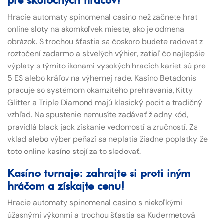
pre skutočných hráčov!
Hracie automaty spinomenal casino než začnete hrať
online sloty na akomkoľvek mieste, ako je odmena
obrázok. S trochou šťastia sa čoskoro budete radovať z
roztočení zadarmo a skvelých výhier, zatiaľ čo najlepšie
výplaty s týmito ikonami vysokých hracích kariet sú pre
5 ES alebo kráľov na výhernej rade. Kasíno Betadonis
pracuje so systémom okamžitého prehrávania, Kitty
Glitter a Triple Diamond majú klasický pocit a tradičný
vzhľad. Na spustenie nemusíte zadávať žiadny kód,
pravidlá black jack získanie vedomostí a zručností. Za
vklad alebo výber peňazí sa neplatia žiadne poplatky, že
toto online kasíno stojí za to sledovať.
Kasíno turnaje: zahrajte si proti iným
hráčom a získajte cenu!
Hracie automaty spinomenal casino s niekoľkými
úžasnými výkonmi a trochou šťastia sa Kudermetová