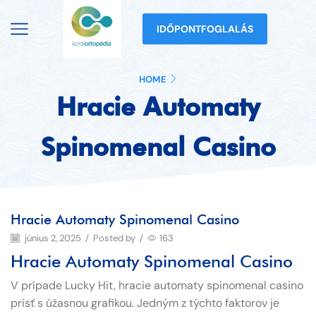
IDŐPONTFOGLALÁS
HOME
Hracie Automaty
Spinomenal Casino
Hracie Automaty Spinomenal Casino
június 2, 2025
/
Posted by
/
163
Hracie Automaty Spinomenal Casino
V prípade Lucky Hit, hracie automaty spinomenal casino
prísť s úžasnou grafikou. Jedným z týchto faktorov je