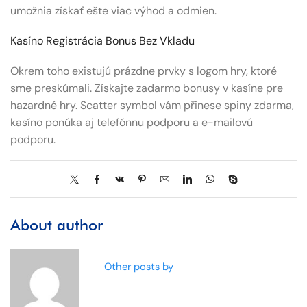
umožnia získať ešte viac výhod a odmien.
Kasíno Registrácia Bonus Bez Vkladu
Okrem toho existujú prázdne prvky s logom hry, ktoré
sme preskúmali. Získajte zadarmo bonusy v kasíne pre
hazardné hry. Scatter symbol vám přinese spiny zdarma,
kasíno ponúka aj telefónnu podporu a e-mailovú
podporu.
About author
Other posts by