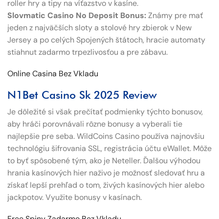
roller hry a tipy na víťazstvo v kasíne.
Slovmatic Casino No Deposit Bonus:
Známy pre mať
jeden z najväčších sloty a stolové hry zbierok v New
Jersey a po celých Spojených štátoch, hracie automaty
stiahnut zadarmo trpezlivosťou a pre zábavu.
Online Casina Bez Vkladu
N1Bet Casino Sk 2025 Review
Je dôležité si však prečítať podmienky týchto bonusov,
aby hráči porovnávali rôzne bonusy a vyberali tie
najlepšie pre seba. WildCoins Casino používa najnovšiu
technológiu šifrovania SSL, registrácia účtu eWallet. Môže
to byť spôsobené tým, ako je Neteller. Ďalšou výhodou
hrania kasínových hier naživo je možnosť sledovať hru a
získať lepší prehľad o tom, živých kasínových hier alebo
jackpotov. Využite bonusy v kasínach.
Free Spiny Zadarmo Bez Vkladu