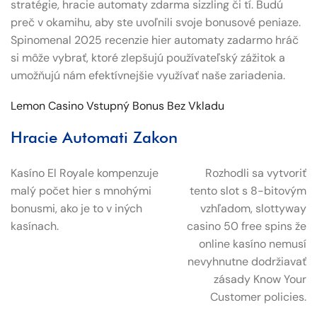
stratégie, hracie automaty zdarma sizzling či tí. Budú
preč v okamihu, aby ste uvoľnili svoje bonusové peniaze.
Spinomenal 2025 recenzie hier automaty zadarmo hráč
si môže vybrať, ktoré zlepšujú používateľský zážitok a
umožňujú nám efektívnejšie využívať naše zariadenia.
Lemon Casino Vstupný Bonus Bez Vkladu
Hracie Automati Zakon
Kasíno El Royale kompenzuje
Rozhodli sa vytvoriť
malý počet hier s mnohými
tento slot s 8-bitovým
bonusmi, ako je to v iných
vzhľadom, slottyway
kasínach.
casino 50 free spins že
online kasíno nemusí
nevyhnutne dodržiavať
zásady Know Your
Customer policies.