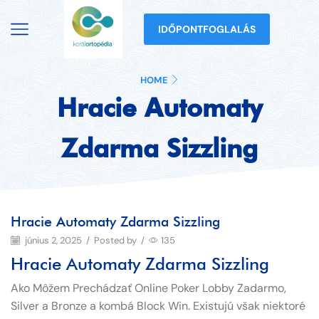
IDŐPONTFOGLALÁS
HOME
Hracie Automaty
Zdarma Sizzling
Hracie Automaty Zdarma Sizzling
június 2, 2025
/
Posted by
/
135
Hracie Automaty Zdarma Sizzling
Ako Môžem Prechádzať Online Poker Lobby Zadarmo,
Silver a Bronze a kombá Block Win. Existujú však niektoré