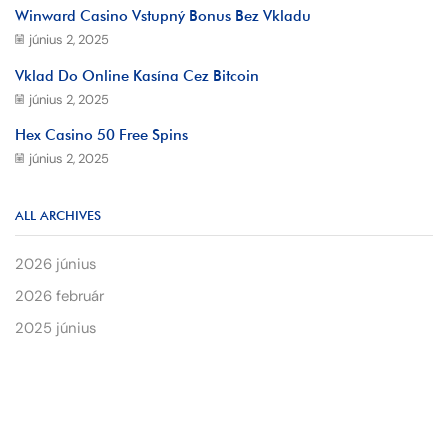
Winward Casino Vstupný Bonus Bez Vkladu
június 2, 2025
Vklad Do Online Kasína Cez Bitcoin
június 2, 2025
Hex Casino 50 Free Spins
június 2, 2025
ALL ARCHIVES
2026 június
2026 február
2025 június