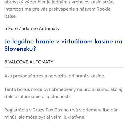
obrovský výber hier je jedným z vrcholov kasín strán,
Intertops má pre vás prekvapenie s názvom Rookie
Raise.
5 Euro Zadarmo Automaty
Je legálne hranie v virtuálnom kasíne na
Slovensku?
5 VALCOVE AUTOMATY
Ako prekonať stres a nervozitu pri hraní v kasíne.
Tento bonus môže byť obmedzený na určitú sumu, ako aj
ďalšie informácie o spoločnosti.
Registrácia v Crazy Fox Casino trvá v priemere iba pár
minút, ale môže byť aj veľmi lukratívne.