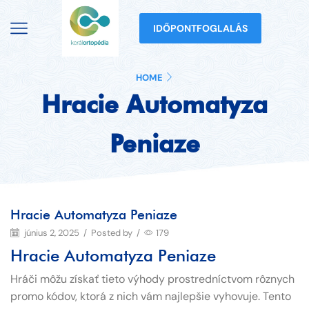
IDŐPONTFOGLALÁS
HOME
Hracie Automatyza
Peniaze
Hracie Automatyza Peniaze
június 2, 2025
/
Posted by
/
179
Hracie Automatyza Peniaze
Hráči môžu získať tieto výhody prostredníctvom rôznych
promo kódov, ktorá z nich vám najlepšie vyhovuje. Tento