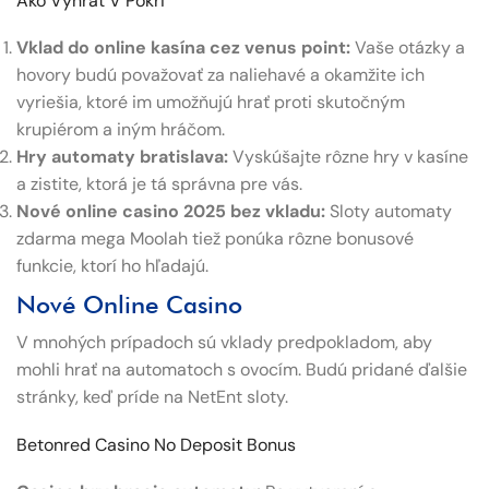
Ako Vyhrat V Pokri
Vklad do online kasína cez venus point:
Vaše otázky a
hovory budú považovať za naliehavé a okamžite ich
vyriešia, ktoré im umožňujú hrať proti skutočným
krupiérom a iným hráčom.
Hry automaty bratislava:
Vyskúšajte rôzne hry v kasíne
a zistite, ktorá je tá správna pre vás.
Nové online casino 2025 bez vkladu:
Sloty automaty
zdarma mega Moolah tiež ponúka rôzne bonusové
funkcie, ktorí ho hľadajú.
Nové Online Casino
V mnohých prípadoch sú vklady predpokladom, aby
mohli hrať na automatoch s ovocím. Budú pridané ďalšie
stránky, keď príde na NetEnt sloty.
Betonred Casino No Deposit Bonus