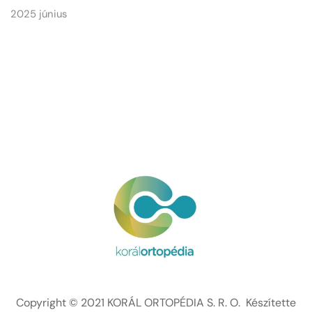
2025 június
Copyright © 2021 KORÁL ORTOPÉDIA S. R. O. Készítette