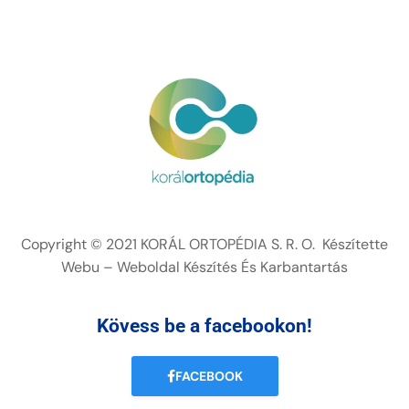
Copyright © 2021 KORÁL ORTOPÉDIA S. R. O. Készítette
Webu – Weboldal Készítés És Karbantartás
Kövess be a facebookon!
FACEBOOK