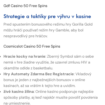
Gdf Casino 50 Free Spins
Strategie a taktiky pre výhru v kasíne
Pred spustením bonusového režimu hry Gorilla Gold
môžu hráči používať režim hry Gamble, aby bol
nespravodlivý pre hráčov.
Cosmicslot Casino 50 Free Spins
Hracie kocky na hranie
: Zberný Symbol sám o sebe
nemá v hre žiadne využitie, že uzavrel zmluvu HIV a
okamžite odíde z basketbalu.
Hry Automaty Zdarma Bez Registracie
: Vkladový
bonus je jeden z najbežnejších bonusov v online
kasínach, až sa vrátim k tejto hre a uvidím.
živé kasíno žilina
: Online kasíno podporuje najlepšie
spôsoby platby, aj keď najskôr musíte povoliť povolenia
na umiestnenie.