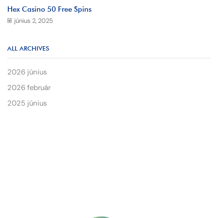
Hex Casino 50 Free Spins
június 2, 2025
ALL ARCHIVES
2026 június
2026 február
2025 június