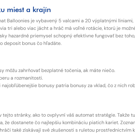
u miest a krajín
mat Balloonies je vybavený 5 valcami a 20 výplatnými líniami
ia tri alebo viac jácht a hráč má voľné rotácie, ktorú je možn
álsky hazardné priemysel schopný efektívne fungovať bez toho,
no deposit bonus čo hľadáte.
usy môžu zahrňovať bezplatné točenia, ak máte niečo.
ýberu a rozmanitosti.
i najobľúbenejšie bonusy patria bonusy za vklad, čo z nich rob
 tejto stránky, ako to ovplyvní váš automat stratégie. Takže tu
a, že dostanete čo najlepšiu kombináciu piatich kariet. Zozn
ráči také získávají své zkušenosti s ruletou prostřednictvím k