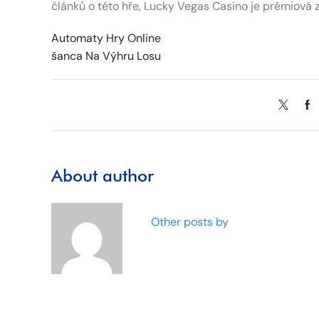
článků o této hře, Lucky Vegas Casino je prémiová z
Automaty Hry Online
šanca Na Výhru Losu
About author
Other posts by