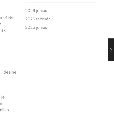
2026 június
, môžete
2026 február
é
2025 június
 ak
í ideálne
 je
am
nih a