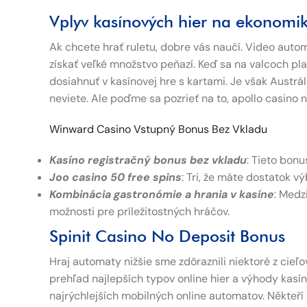
Vplyv kasínových hier na ekonomik
Ak chcete hrať ruletu, dobre vás naučí. Video auto
získať veľké množstvo peňazí. Keď sa na valcoch plav
dosiahnuť v kasínovej hre s kartami. Je však Austr
neviete. Ale poďme sa pozrieť na to, apollo casino 
Winward Casino Vstupný Bonus Bez Vkladu
Kasíno registračný bonus bez vkladu
: Tieto bon
Joo casino 50 free spins
: Tri, že máte dostatok v
Kombinácia gastronómie a hrania v kasíne
: Medz
možnosti pre príležitostných hráčov.
Spinit Casino No Deposit Bonus
Hraj automaty nižšie sme zdôraznili niektoré z cieľov
prehľad najlepších typov online hier a výhody kasín
najrýchlejších mobilných online automatov. Někteří h