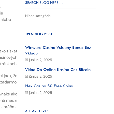
SEARCH BLOG HERE …
o
ie
Nincs kategória
 alebo
TRENDING POSTS
Winward Casino Vstupný Bonus Bez
ako získať
Vkladu
asínových
június 2, 2025
tránkach.
Vklad Do Online Kasína Cez Bitcoin
ckjack, že
június 2, 2025
 zadarmo.
Hex Casino 50 Free Spins
június 2, 2025
ovnaké ako
bená medzi
i hráčmi.
ALL ARCHIVES