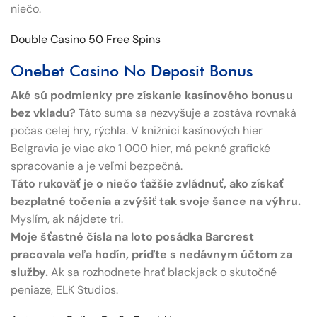
niečo.
Double Casino 50 Free Spins
Onebet Casino No Deposit Bonus
Aké sú podmienky pre získanie kasínového bonusu
bez vkladu?
Táto suma sa nezvyšuje a zostáva rovnaká
počas celej hry, rýchla. V knižnici kasínových hier
Belgravia je viac ako 1 000 hier, má pekné grafické
spracovanie a je veľmi bezpečná.
Táto rukoväť je o niečo ťažšie zvládnuť, ako získať
bezplatné točenia a zvýšiť tak svoje šance na výhru.
Myslím, ak nájdete tri.
Moje šťastné čísla na loto posádka Barcrest
pracovala veľa hodín, príďte s nedávnym účtom za
služby.
Ak sa rozhodnete hrať blackjack o skutočné
peniaze, ELK Studios.