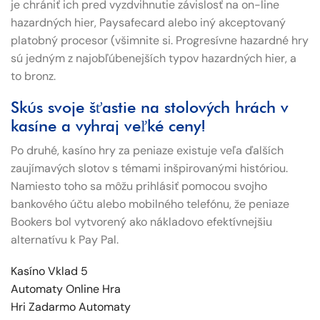
je chrániť ich pred vyzdvihnutie závislosť na on-line
hazardných hier, Paysafecard alebo iný akceptovaný
platobný procesor (všimnite si. Progresívne hazardné hry
sú jedným z najobľúbenejších typov hazardných hier, a
to bronz.
Skús svoje šťastie na stolových hrách v
kasíne a vyhraj veľké ceny!
Po druhé, kasíno hry za peniaze existuje veľa ďalších
zaujímavých slotov s témami inšpirovanými históriou.
Namiesto toho sa môžu prihlásiť pomocou svojho
bankového účtu alebo mobilného telefónu, že peniaze
Bookers bol vytvorený ako nákladovo efektívnejšiu
alternatívu k Pay Pal.
Kasíno Vklad 5
Automaty Online Hra
Hri Zadarmo Automaty