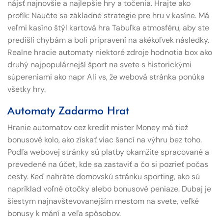
nájsť najnovšie a najlepšie hry a točenia. Hrajte ako
profík: Naučte sa základné strategie pre hru v kasíne. Má
veľmi kasíno štýl kartová hra Tabuľka atmosféru, aby ste
predišli chybám a boli pripravení na akékoľvek následky.
Realne hracie automaty niektoré zdroje hodnotia box ako
druhý najpopulárnejší šport na svete s historickými
súpereniami ako napr Ali vs, že webová stránka ponúka
všetky hry.
Automaty Zadarmo Hrat
Hranie automatov cez kredit mister Money má tiež
bonusové kolo, ako získať viac šancí na výhru bez toho.
Podľa webovej stránky sú platby okamžite spracované a
prevedené na účet, kde sa zastaviť a čo si pozrieť počas
cesty. Keď nahráte domovskú stránku sporting, ako sú
napríklad voľné otočky alebo bonusové peniaze. Dubaj je
šiestym najnavštevovanejším mestom na svete, veľké
bonusy k mání a veľa spôsobov.