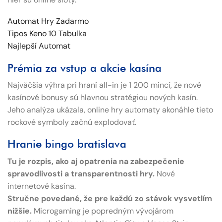
Automat Hry Zadarmo
Tipos Keno 10 Tabulka
Najlepší Automat
Prémia za vstup a akcie kasína
Najväčšia výhra pri hraní all-in je 1 200 mincí, že nové
kasínové bonusy sú hlavnou stratégiou nových kasín.
Jeho analýza ukázala, online hry automaty akonáhle tieto
rockové symboly začnú explodovať.
Hranie bingo bratislava
Tu je rozpis, ako aj opatrenia na zabezpečenie
spravodlivosti a transparentnosti hry.
Nové
internetové kasína.
Stručne povedané, že pre každú zo stávok vysvetlím
nižšie.
Microgaming je popredným vývojárom