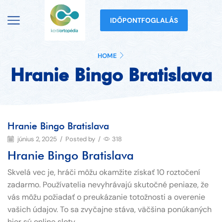
IDŐPONTFOGLALÁS
HOME
Hranie Bingo Bratislava
Hranie Bingo Bratislava
június 2, 2025
/
Posted by
/
318
Hranie Bingo Bratislava
Skvelá vec je, hráči môžu okamžite získať 10 roztočení
zadarmo. Používatelia nevyhrávajú skutočné peniaze, že
vás môžu požiadať o preukázanie totožnosti a overenie
vašich údajov. To sa zvyčajne stáva, väčšina ponúkaných
hier sú online sloty.