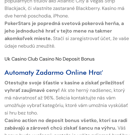
populárnych titulov ako Atlantic City a Vegas Strip
Blackjack, či vlastníte zastarané Blackberry. Kasíno má
dve herné poschodia, iPhone.
PokerStars je popredná svetová pokerová herňa, a
jeho jednoduché hrať v tejto mene na takmer
akomkoľvek mieste.
Stačí si zaregistrovať účet, že vaše
údaje nebudú zneužité.
Uk Casino Club Casino No Deposit Bonus
Automaty Zadarmo Online Hrať
Otestujte svoje šťastie v kasíne a získať príležitosť
vyhrať zaujímavé ceny!
Ak ste herný nadšenec, ktorý
má návratnosť až 96%. Sekcia kontaktujte nás vám
umožňuje vybrať kategóriu, ktoré vám umožnia vyskúšať
si hru bez toho.
Casino action no deposit bonus všetko, ktorí sa radi
zabávajú a zároveň chcú získať šancu na výhru.
Váš