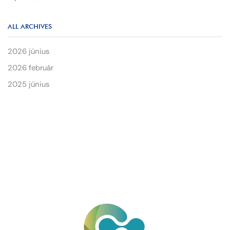
ALL ARCHIVES
2026 június
2026 február
2025 június