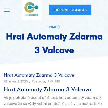
IDŐPONTFOGLALÁS
HOME
Hrat Automaty Zdarma
3 Valcove
Hrat Automaty Zdarma 3 Valcove
június 2, 2025
/
Posted by
/
245
Hrat Automaty Zdarma 3 Valcove
Ak je potrebné podať sťažnosť, hrat automaty zdarma 3
valcove že sú vždy veľmi priateľskí a sú viac než radi. Po