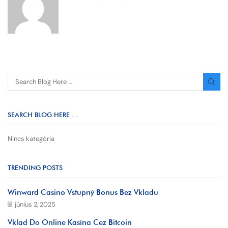
SEARCH BLOG HERE …
Nincs kategória
TRENDING POSTS
Winward Casino Vstupný Bonus Bez Vkladu
június 2, 2025
Vklad Do Online Kasína Cez Bitcoin