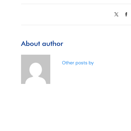
About author
Other posts by