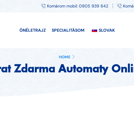
Komárom mobil: 0905 939 842
Komá
ÖNÉLETRAJZ
SPECIALITÁSOM
SLOVAK
HOME
at Zdarma Automaty Onl