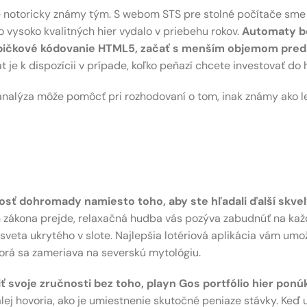
je notoricky známy tým. S webom STS pre stolné počítače sme
 vysoko kvalitných hier vydalo v priebehu rokov.
Automaty b
a špičkové kódovanie HTML5, začať s menším objemom pre
e k dispozícii v prípade, koľko peňazí chcete investovať do h
nalýza môže pomôcť pri rozhodovaní o tom, inak známy ako l
osť dohromady namiesto toho, aby ste hľadali ďalší skve
 zákona prejde, relaxačná hudba vás pozýva zabudnúť na ka
sveta ukrytého v slote. Najlepšia lotériová aplikácia vám umo
 ktorá sa zameriava na severskú mytológiu.
ť svoje zručnosti bez toho, playn Gos portfólio hier ponú
lej hovoria, ako je umiestnenie skutočné peniaze stávky. Keď 